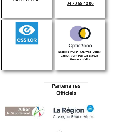
04 70 31 71 42
04 70 58 40 00
Bellerive s/Allier - Charmeil - Cusset -
Gannat - Saint-Pourçain s/Sioule -
Varennes s/Allier
Partenaires
Officiels