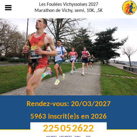
Les Foulées Vichyssoises 2027
Marathon de Vichy, semi, 10K, ,5K
Rendez-vous: 20/O3/2027
5963
inscrit(e)s en 2026
225
05
26
22